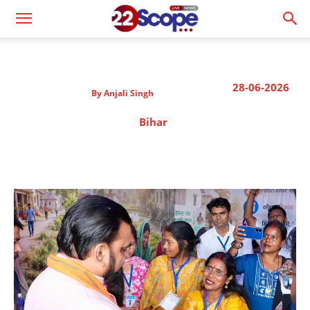
28-06-2026
By
Anjali Singh
Bihar