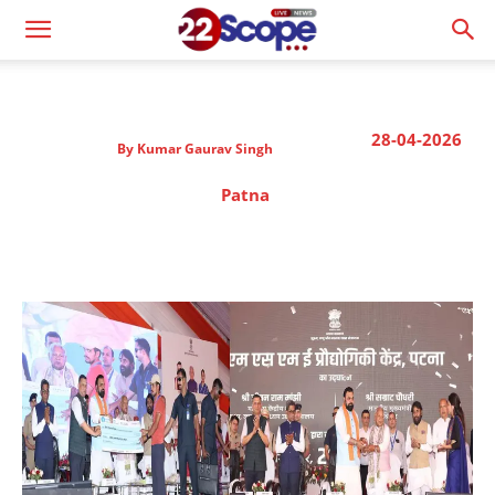
28-04-2026
By
Kumar Gaurav Singh
Patna