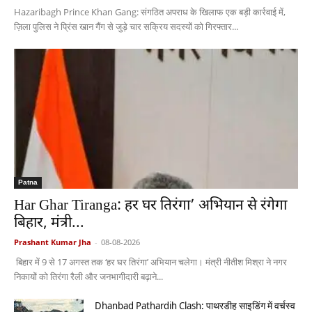
Hazaribagh Prince Khan Gang: संगठित अपराध के खिलाफ एक बड़ी कार्रवाई में,
ज़िला पुलिस ने प्रिंस खान गैंग से जुड़े चार सक्रिय सदस्यों को गिरफ्तार...
Patna
Har Ghar Tiranga: हर घर तिरंगा’ अभियान से रंगेगा
बिहार, मंत्री...
Prashant Kumar Jha
-
08-08-2026
बिहार में 9 से 17 अगस्त तक ‘हर घर तिरंगा’ अभियान चलेगा। मंत्री नीतीश मिश्रा ने नगर
निकायों को तिरंगा रैली और जनभागीदारी बढ़ाने...
Dhanbad Pathardih Clash: पाथरडीह साइडिंग में वर्चस्व