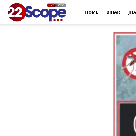
22Scope
HOME
BIHAR
JH
News