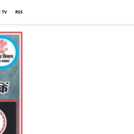
E TV
RSS