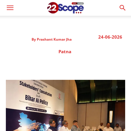
24-06-2026
By
Prashant Kumar Jha
Patna