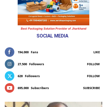
Best Packaging Solution Provider of Jharkhand
SOCIAL MEDIA
194,000
Fans
LIKE
27,500
Followers
FOLLOW
628
Followers
FOLLOW
695,000
Subscribers
SUBSCRIBE