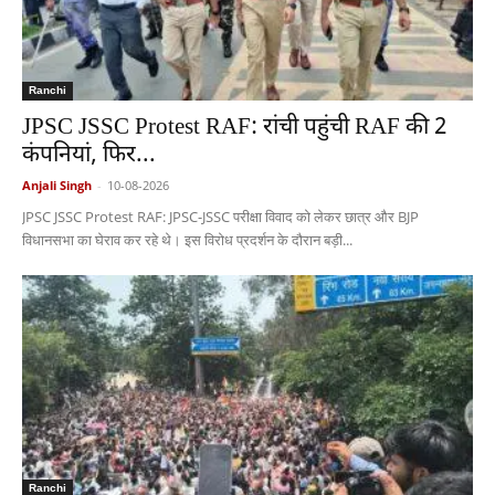
Ranchi
JPSC JSSC Protest RAF: रांची पहुंची RAF की 2
कंपनियां, फिर...
Anjali Singh
-
10-08-2026
JPSC JSSC Protest RAF: JPSC-JSSC परीक्षा विवाद को लेकर छात्र और BJP
विधानसभा का घेराव कर रहे थे। इस विरोध प्रदर्शन के दौरान बड़ी...
Ranchi