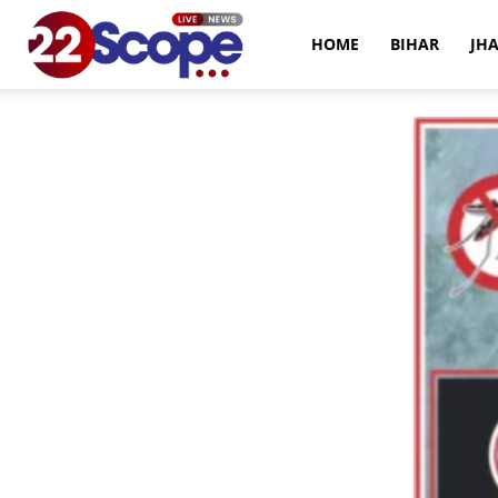
22Scope
HOME
BIHAR
JH
News