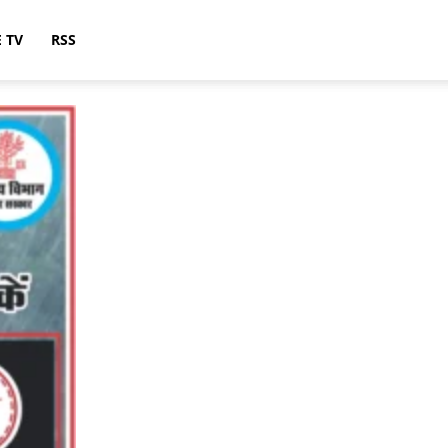
E TV
RSS