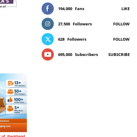
194,000
Fans
LIKE
27,500
Followers
FOLLOW
628
Followers
FOLLOW
695,000
Subscribers
SUBSCRIBE
r of Jharkhand