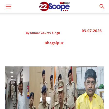
03-07-2026
By
Kumar Gaurav Singh
Bhagalpur