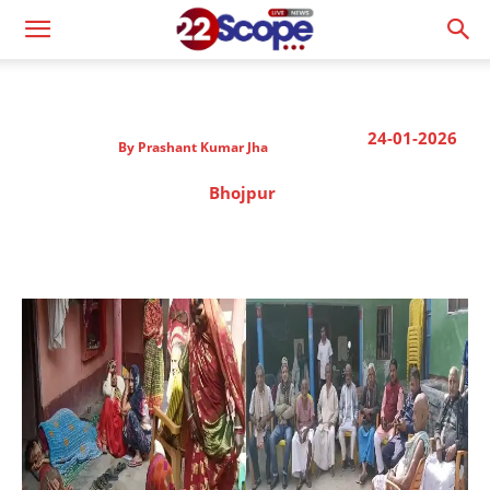
24-01-2026
By
Prashant Kumar Jha
Bhojpur