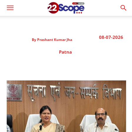
08-07-2026
By
Prashant Kumar Jha
Patna