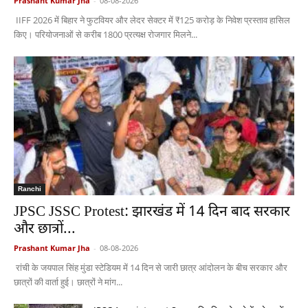
Prashant Kumar Jha
-
08-08-2026
IIFF 2026 में बिहार ने फुटवियर और लेदर सेक्टर में ₹125 करोड़ के निवेश प्रस्ताव हासिल
किए। परियोजनाओं से करीब 1800 प्रत्यक्ष रोजगार मिलने...
Ranchi
JPSC JSSC Protest: झारखंड में 14 दिन बाद सरकार
और छात्रों...
Prashant Kumar Jha
-
08-08-2026
रांची के जयपाल सिंह मुंडा स्टेडियम में 14 दिन से जारी छात्र आंदोलन के बीच सरकार और
छात्रों की वार्ता हुई। छात्रों ने मांग...