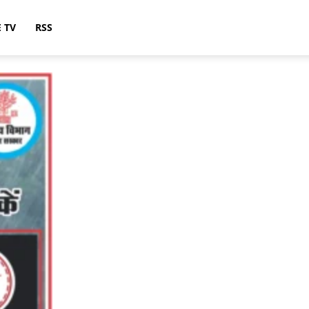
E TV
RSS