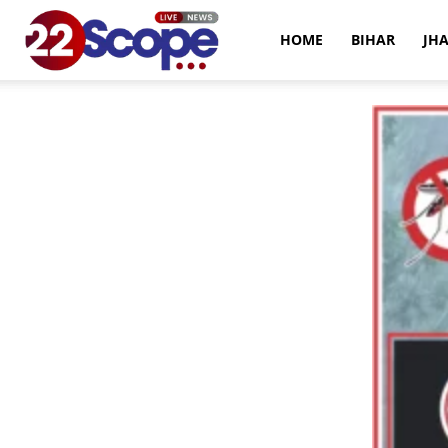
22Scope
HOME
BIHAR
JH
News