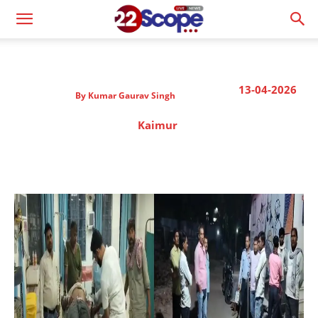
13-04-2026
By
Kumar Gaurav Singh
Kaimur