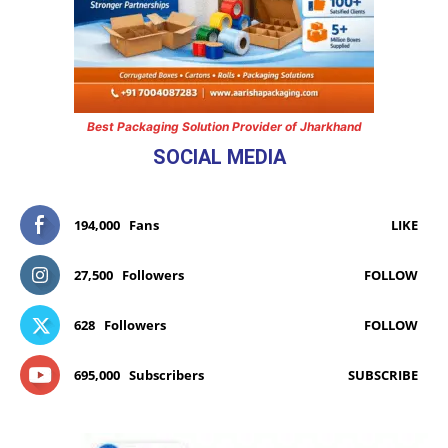
Best Packaging Solution Provider of Jharkhand
SOCIAL MEDIA
194,000
Fans
LIKE
27,500
Followers
FOLLOW
628
Followers
FOLLOW
695,000
Subscribers
SUBSCRIBE