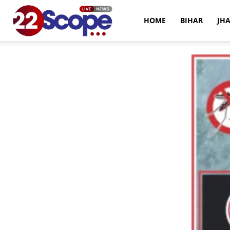
22Scope
HOME
BIHAR
JH
News