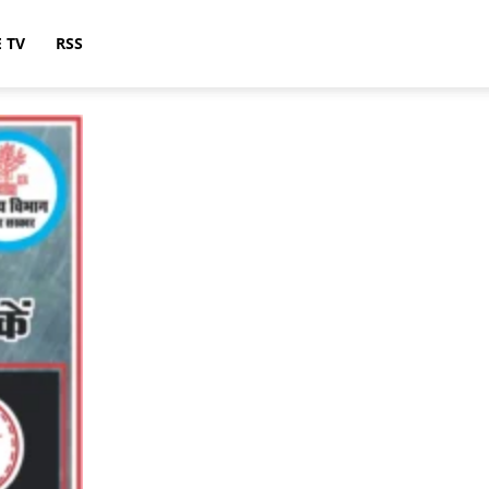
E TV
RSS