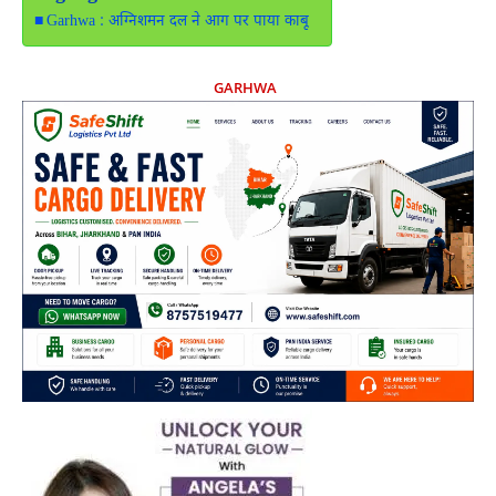
Garhwa : अग्निशमन दल ने आग पर पाया काबू
GARHWA