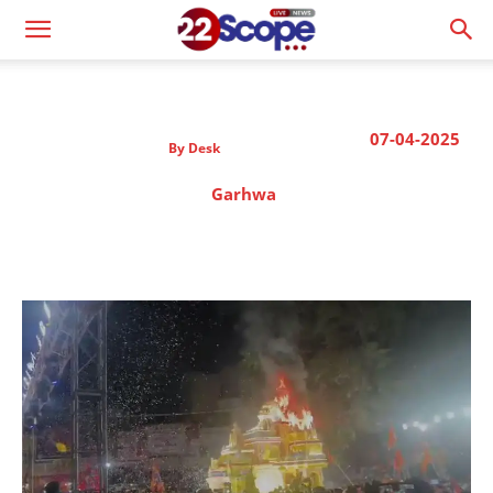
07-04-2025
By
Desk
Garhwa