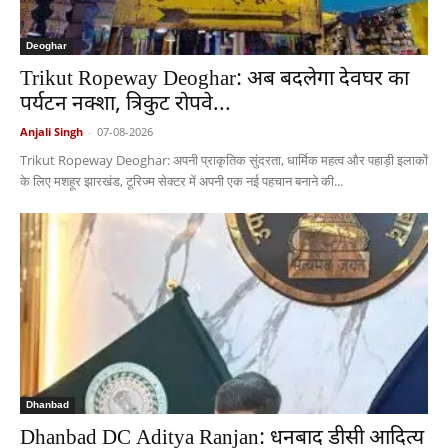
Deoghar
Trikut Ropeway Deoghar: अब बदलेगा देवघर का
पर्यटन नक्शा, त्रिकुट रोपवे...
Anjali Singh
-
07-08-2026
Trikut Ropeway Deoghar: अपनी प्राकृतिक सुंदरता, धार्मिक महत्व और पहाड़ी इलाकों
के लिए मशहूर झारखंड, टूरिज्म सेक्टर में अपनी एक नई पहचान बनाने की...
Dhanbad
Dhanbad DC Aditya Ranjan: धनबाद डीसी आदित्य