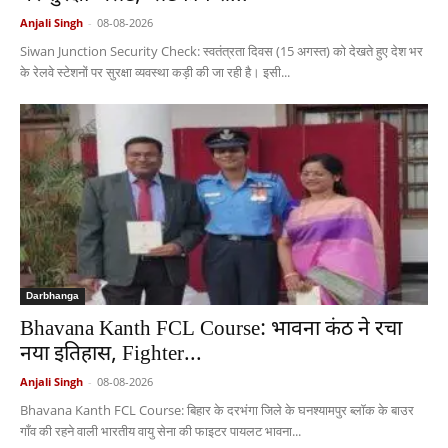
Anjali Singh
-
08-08-2026
Siwan Junction Security Check: स्वतंत्रता दिवस (15 अगस्त) को देखते हुए देश भर
के रेलवे स्टेशनों पर सुरक्षा व्यवस्था कड़ी की जा रही है। इसी...
Darbhanga
Bhavana Kanth FCL Course: भावना कंठ ने रचा
नया इतिहास, Fighter...
Anjali Singh
-
08-08-2026
Bhavana Kanth FCL Course: बिहार के दरभंगा जिले के घनश्यामपुर ब्लॉक के बाउर
गाँव की रहने वाली भारतीय वायु सेना की फाइटर पायलट भावना...