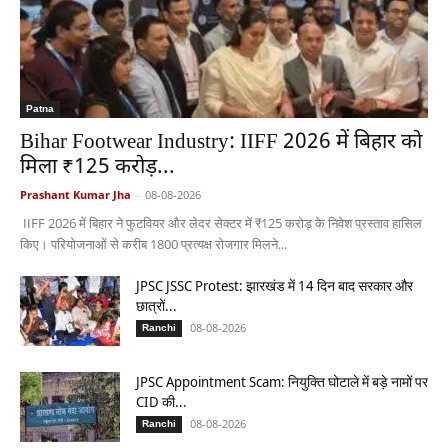
Patna
Bihar Footwear Industry: IIFF 2026 में बिहार को
मिला ₹125 करोड़...
Prashant Kumar Jha
-
08-08-2026
IIFF 2026 में बिहार ने फुटवियर और लेदर सेक्टर में ₹125 करोड़ के निवेश प्रस्ताव हासिल
किए। परियोजनाओं से करीब 1800 प्रत्यक्ष रोजगार मिलने...
JPSC JSSC Protest: झारखंड में 14 दिन बाद सरकार और
छात्रों...
08-08-2026
Ranchi
JPSC Appointment Scam: नियुक्ति घोटाले में बड़े नामों पर
CID की...
08-08-2026
Ranchi