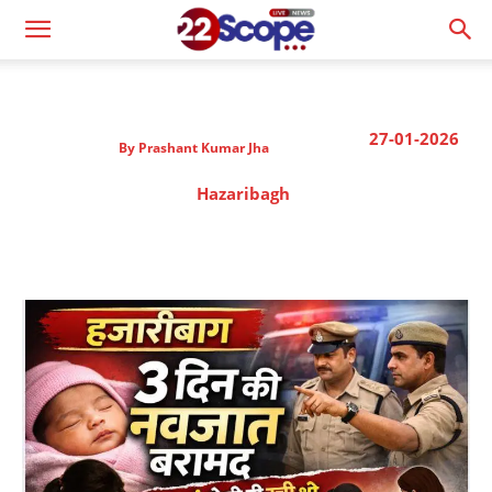
27-01-2026
By
Prashant Kumar Jha
Hazaribagh