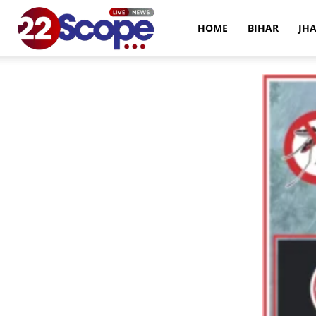
22Scope
HOME
BIHAR
JH
News