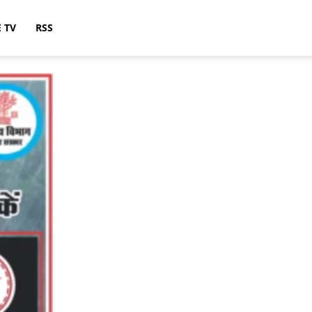
E TV
RSS