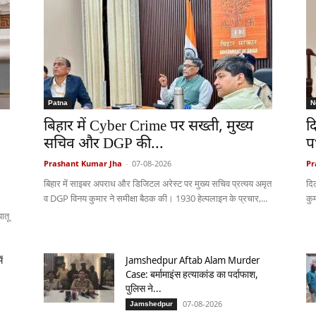
Patna
N
बिहार में Cyber Crime पर सख्ती, मुख्य
द
सचिव और DGP की...
पथ
Prashant Kumar Jha
-
07-08-2026
Pr
बिहार में साइबर अपराध और डिजिटल अरेस्ट पर मुख्य सचिव प्रत्यय अमृत
दिल
व DGP विनय कुमार ने समीक्षा बैठक की। 1930 हेल्पलाइन के प्रचार,...
कु
ातू
ं
Jamshedpur Aftab Alam Murder
Case: बर्मामाइंस हत्याकांड का पर्दाफाश,
पुलिस ने...
07-08-2026
Jamshedpur