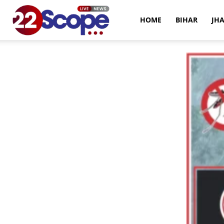
22Scope
HOME
BIHAR
JH
News