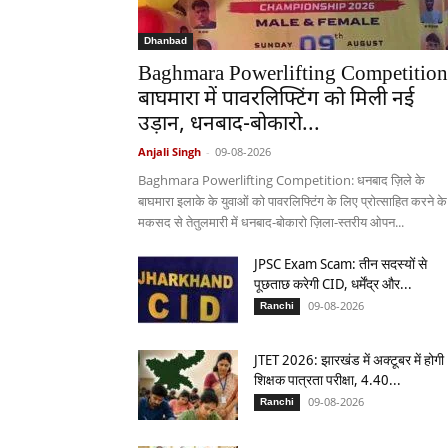
Dhanbad
Baghmara Powerlifting Competition
बाघमारा में पावरलिफ्टिंग को मिली नई
उड़ान, धनबाद-बोकारो...
Anjali Singh
-
09-08-2026
Baghmara Powerlifting Competition: धनबाद ज़िले के
बाघमारा इलाके के युवाओं को पावरलिफ्टिंग के लिए प्रोत्साहित करने के
मकसद से तेतुलमारी में धनबाद-बोकारो ज़िला-स्तरीय ओपन...
JPSC Exam Scam: तीन सदस्यों से
पूछताछ करेगी CID, धर्मेंद्र और...
09-08-2026
Ranchi
JTET 2026: झारखंड में अक्टूबर में होगी
शिक्षक पात्रता परीक्षा, 4.40...
09-08-2026
Ranchi