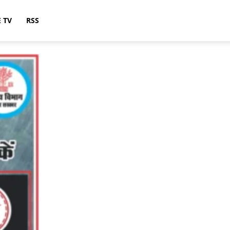
E TV
RSS