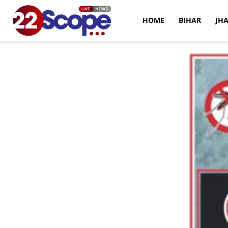
22Scope
HOME
BIHAR
JH
News