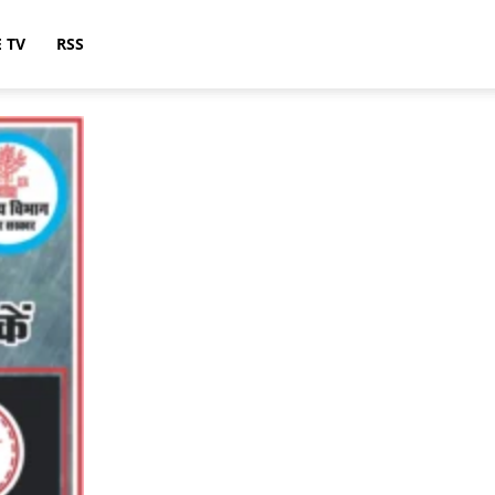
E TV
RSS