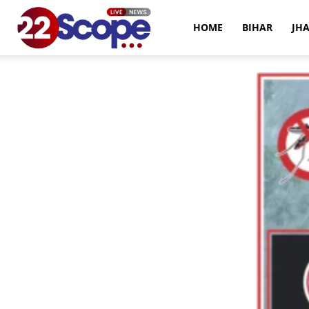
22Scope
HOME
BIHAR
JH
News