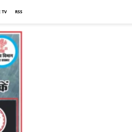
E TV
RSS