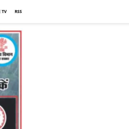
E TV
RSS