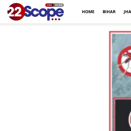
22Scope
HOME
BIHAR
JH
News