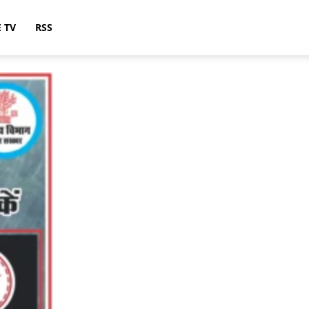
E TV
RSS