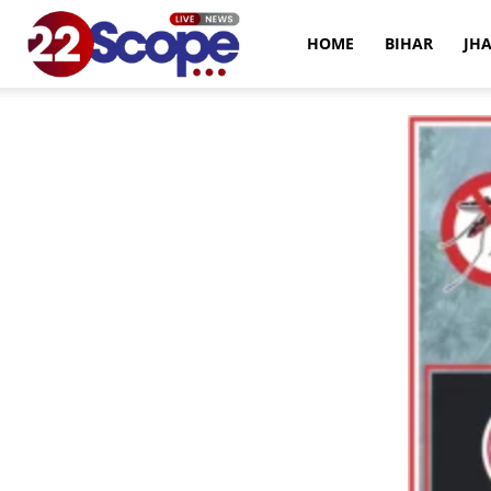
22Scope
HOME
BIHAR
JH
News