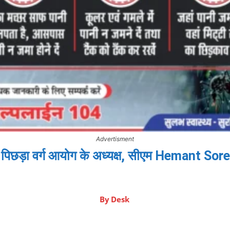
Advertisment
िछड़ा वर्ग आयोग के अध्यक्ष, सीएम Hemant Soren न
By
Desk