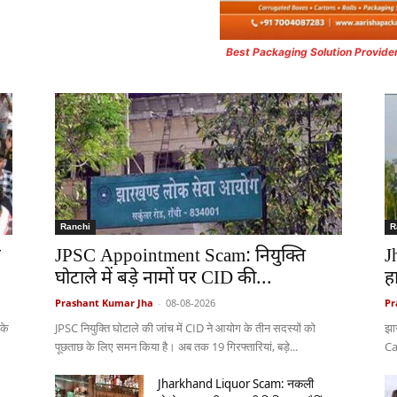
Best Packaging Solution Provide
Ranchi
R
न
JPSC Appointment Scam: नियुक्ति
J
घोटाले में बड़े नामों पर CID की...
ह
Prashant Kumar Jha
-
08-08-2026
Pr
 के
JPSC नियुक्ति घोटाले की जांच में CID ने आयोग के तीन सदस्यों को
झा
पूछताछ के लिए समन किया है। अब तक 19 गिरफ्तारियां, बड़े...
Ca
Jharkhand Liquor Scam: नकली