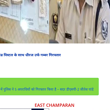
ेड पिस्टल के साथ धीरज उर्फ गब्बर गिरफ्तार
े में पुलिस ने 5 अपराधियों को गिरफ्तार किया है – सदर डीएसपी-2 जीतेश पांडे
EAST CHAMPARAN