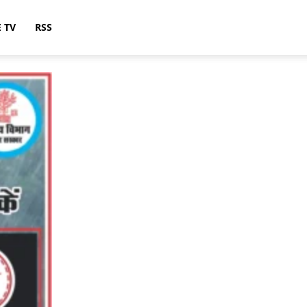
E TV
RSS