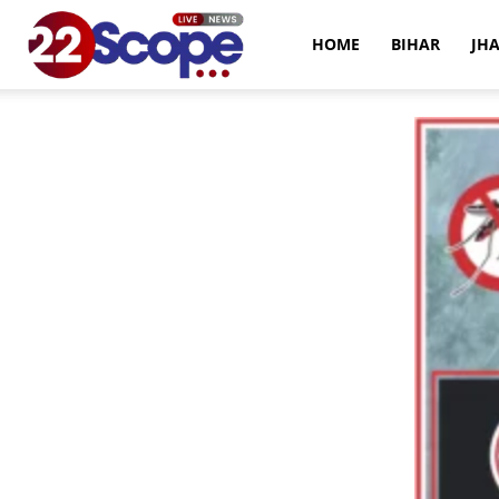
22Scope
HOME
BIHAR
JH
News