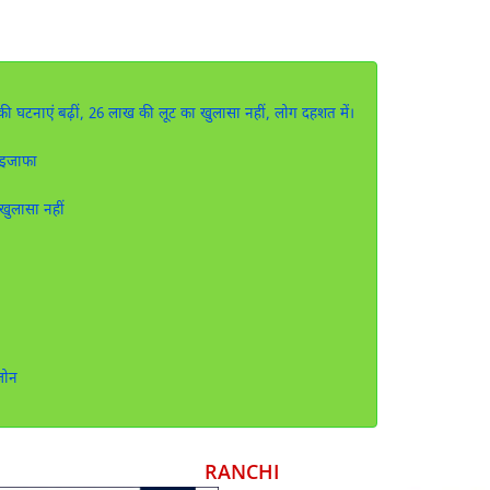
ी घटनाएं बढ़ीं, 26 लाख की लूट का खुलासा नहीं, लोग दहशत में।
 इजाफा
खुलासा नहीं
जोन
RANCHI