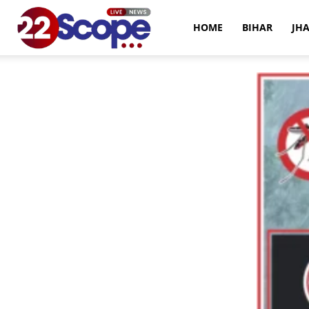
22Scope
HOME
BIHAR
JH
News