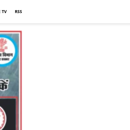
E TV
RSS