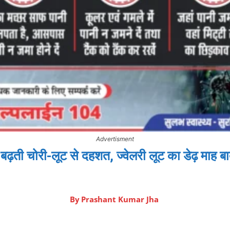
Advertisment
ती चोरी-लूट से दहशत, ज्वेलरी लूट का डेढ़ माह बा
By
Prashant Kumar Jha