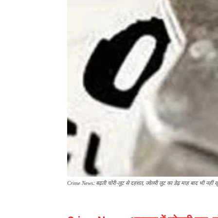
Crime News: बढ़ती चोरी-लूट से दहशत, ज्वेलरी लूट का डेढ़ माह बाद भी नहीं 