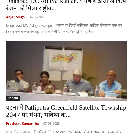
Dhanbad DC Aditya Ranjan: धनबाद डीसी आदित्य
रंजन को मिला राष्ट्रीय...
Anjali Singh
-
07-08-2026
Dhanbad DC Aditya Ranjan: धनबाद के डिप्टी कमिश्नर आदित्य रंजन को एक बार
फिर राष्ट्रीय स्तर पर बड़ी पहचान मिली है। उन्हें 'फेम इंडिया-एशिया...
Ranchi
पटना में Patliputra Greenfield Satellite Township
2047 पर मंथन, भविष्य के...
Prashant Kumar Jha
-
07-08-2026
पटना में पाटलिपुत्र ग्रीनफील्ड सैटेलाइट टाउनशिप विकास योजना 2047 पर उच्चस्तरीय