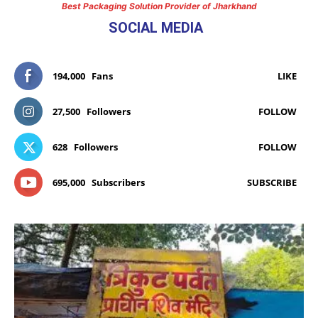
Best Packaging Solution Provider of Jharkhand
SOCIAL MEDIA
194,000
Fans
LIKE
27,500
Followers
FOLLOW
628
Followers
FOLLOW
695,000
Subscribers
SUBSCRIBE