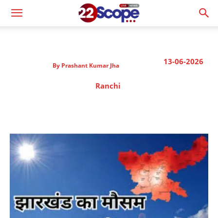
13-06-2026
By
Prashant Kumar Jha
Ranchi