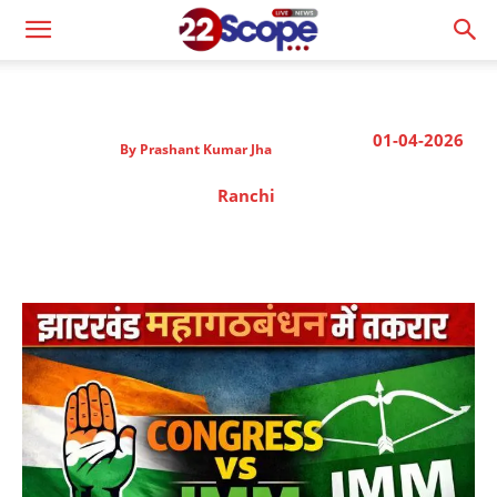
01-04-2026
By
Prashant Kumar Jha
Ranchi