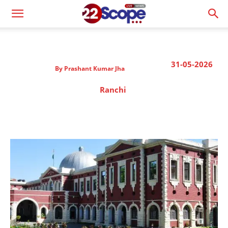
31-05-2026
By
Prashant Kumar Jha
Ranchi