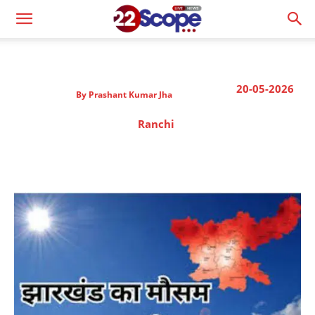
20-05-2026
By
Prashant Kumar Jha
Ranchi