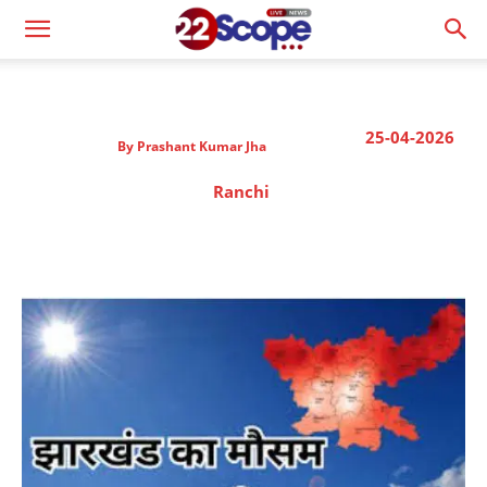
25-04-2026
By
Prashant Kumar Jha
Ranchi