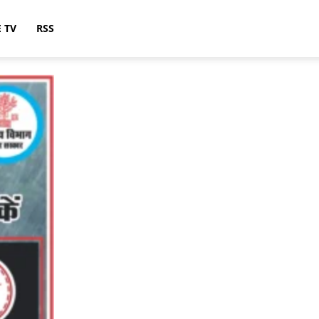
E TV
RSS