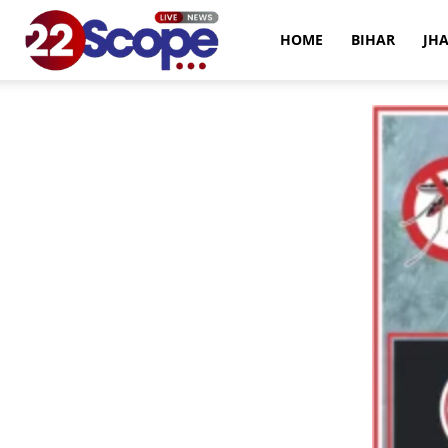
22Scope
HOME
BIHAR
JH
News