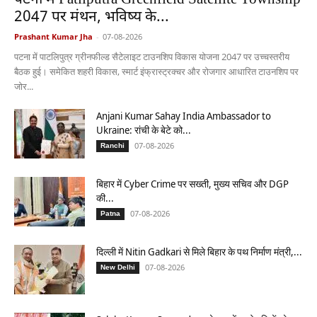
पटना में Patliputra Greenfield Satellite Township
2047 पर मंथन, भविष्य के...
Prashant Kumar Jha
-
07-08-2026
पटना में पाटलिपुत्र ग्रीनफील्ड सैटेलाइट टाउनशिप विकास योजना 2047 पर उच्चस्तरीय
बैठक हुई। समेकित शहरी विकास, स्मार्ट इंफ्रास्ट्रक्चर और रोजगार आधारित टाउनशिप पर
जोर...
Anjani Kumar Sahay India Ambassador to
Ukraine: रांची के बेटे को...
07-08-2026
Ranchi
बिहार में Cyber Crime पर सख्ती, मुख्य सचिव और DGP
की...
07-08-2026
Patna
दिल्ली में Nitin Gadkari से मिले बिहार के पथ निर्माण मंत्री,...
07-08-2026
New Delhi