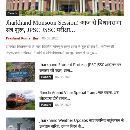
Ranchi
Jharkhand Monsoon Session: आज से विधानसभा
सत्र शुरू, JPSC JSSC परीक्षा...
Prashant Kumar Jha
-
06-08-2026
झारखंड विधानसभा का पांच दिवसीय मॉनसून सत्र आज से शुरू हो रहा है। जेपीएससी
जेएसएससी परीक्षाओं में कथित अनियमितताओं का मुद्दा सदन में प्रमुख...
Jharkhand Student Protest: JPSC JSSC आंदोलन पर
सरकार की पहल, आज...
06-08-2026
Ranchi
Ranchi Anand Vihar Special Train : रूट बदला, अब
लोहरदगा टोरी होकर...
06-08-2026
Ranchi
Jharkhand Weather Update: साइक्लोनिक सर्कुलेशन से
झमाझम बारिश, ठनका गिरने से...