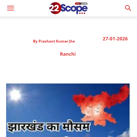
27-01-2026
By
Prashant Kumar Jha
Ranchi