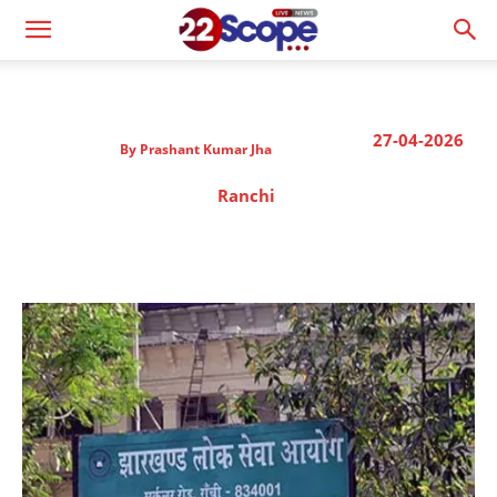
27-04-2026
By
Prashant Kumar Jha
Ranchi