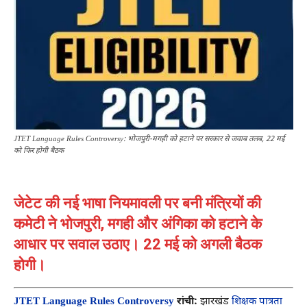
JTET Language Rules Controversy: भोजपुरी-मगही को हटाने पर सरकार से जवाब तलब, 22 मई
को फिर होगी बैठक
जेटेट की नई भाषा नियमावली पर बनी मंत्रियों की
कमेटी ने भोजपुरी, मगही और अंगिका को हटाने के
आधार पर सवाल उठाए। 22 मई को अगली बैठक
होगी।
JTET Language Rules Controversy
रांची:
झारखंड
शिक्षक पात्रता