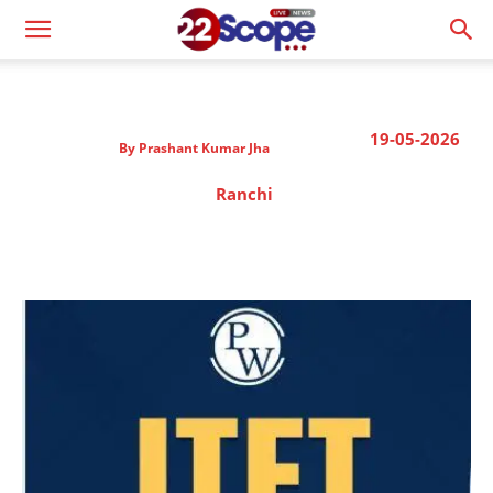
19-05-2026
By
Prashant Kumar Jha
Ranchi