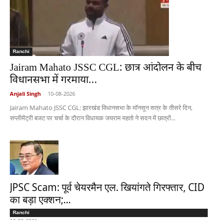
Ranchi
Jairam Mahato JSSC CGL: छात्र आंदोलन के बीच
विधानसभा में गरमाया...
Anjali Singh
-
10-08-2026
Jairam Mahato JSSC CGL: झारखंड विधानसभा के मॉनसून सत्र के तीसरे दिन,
सप्लीमेंट्री बजट पर चर्चा के दौरान विधायक जयराम महतो ने सदन में छात्रों...
JPSC Scam: पूर्व चेयरमैन एल. खियांगते गिरफ्तार, CID
का बड़ा एक्शन;...
Ranchi