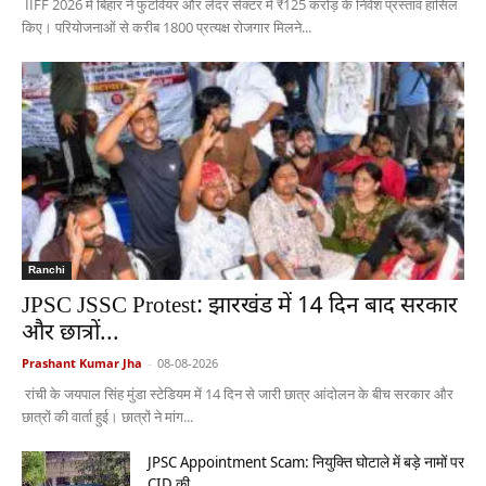
IIFF 2026 में बिहार ने फुटवियर और लेदर सेक्टर में ₹125 करोड़ के निवेश प्रस्ताव हासिल
किए। परियोजनाओं से करीब 1800 प्रत्यक्ष रोजगार मिलने...
Ranchi
JPSC JSSC Protest: झारखंड में 14 दिन बाद सरकार
और छात्रों...
Prashant Kumar Jha
-
08-08-2026
रांची के जयपाल सिंह मुंडा स्टेडियम में 14 दिन से जारी छात्र आंदोलन के बीच सरकार और
छात्रों की वार्ता हुई। छात्रों ने मांग...
JPSC Appointment Scam: नियुक्ति घोटाले में बड़े नामों पर
CID की...