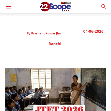
04-06-2026
By
Prashant Kumar Jha
Ranchi