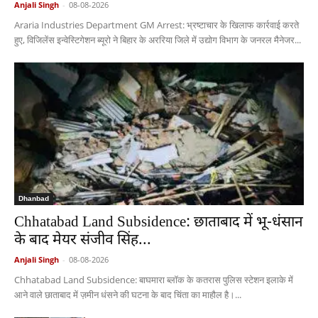
Anjali Singh
-
08-08-2026
Araria Industries Department GM Arrest: भ्रष्टाचार के खिलाफ कार्रवाई करते
हुए, विजिलेंस इन्वेस्टिगेशन ब्यूरो ने बिहार के अररिया जिले में उद्योग विभाग के जनरल मैनेजर...
Dhanbad
Chhatabad Land Subsidence: छाताबाद में भू-धंसान
के बाद मेयर संजीव सिंह...
Anjali Singh
-
08-08-2026
Chhatabad Land Subsidence: बाघमारा ब्लॉक के कतरास पुलिस स्टेशन इलाके में
आने वाले छाताबाद में ज़मीन धंसने की घटना के बाद चिंता का माहौल है।...