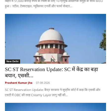
बिहार में 51,600 करोड़ रुपये के निवेश के लिए 10 प्रमुख औद्योगिक समूहों के साथ MoU
हुआ। स्टील, टेक्सटाइल, न्यूक्लियर एनर्जी और फार्मा सेक्टर...
New Delhi
SC ST Reservation Update: SC में केंद्र का बड़ा
बयान, एससी...
Prashant Kumar Jha
-
07-08-2026
SC ST Reservation Update: केंद्र सरकार ने सुप्रीम कोर्ट में कहा कि एससी और
एसटी में OBC की तरह Creamy Layer लागू नहीं की...