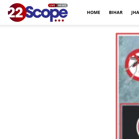
22Scope
HOME
BIHAR
JH
News