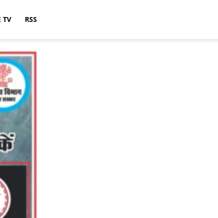
E TV
RSS