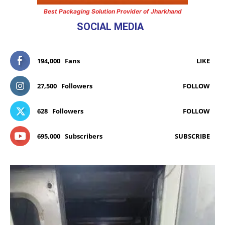
Best Packaging Solution Provider of Jharkhand
SOCIAL MEDIA
194,000
Fans
LIKE
27,500
Followers
FOLLOW
628
Followers
FOLLOW
695,000
Subscribers
SUBSCRIBE