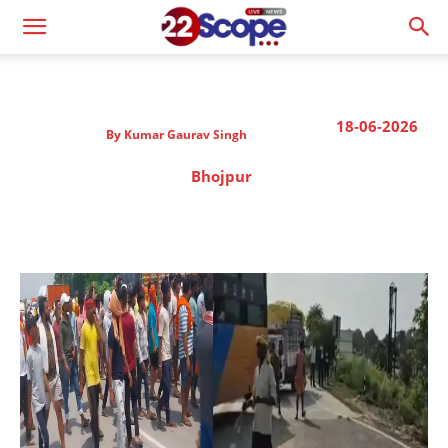
18-06-2026
By
Kumar Gaurav Singh
Bhojpur