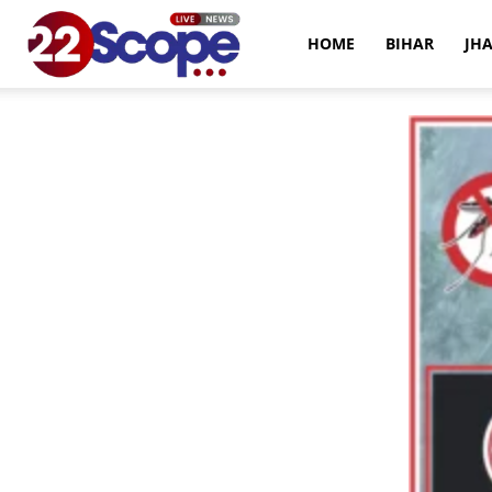
22Scope
HOME
BIHAR
JH
News