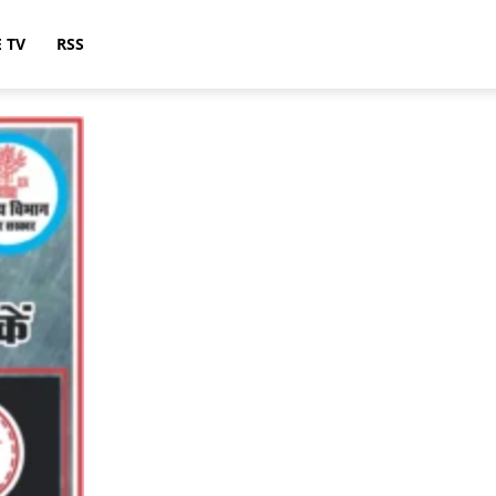
E TV
RSS