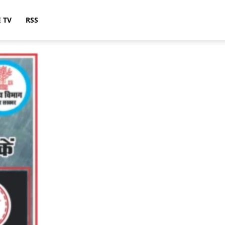
E TV
RSS