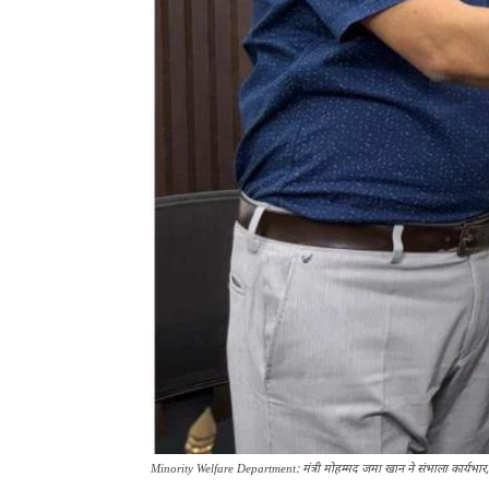
Minority Welfare Department: मंत्री मोहम्मद जमा खान ने संभाला कार्यभार,