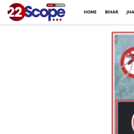
22Scope
HOME
BIHAR
JH
News