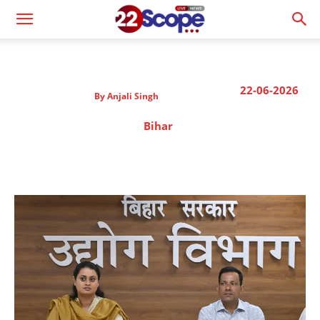
22-06-2026
By
Anjali Singh
Bihar