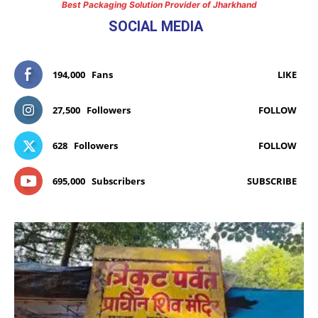
Best Packaging Solution Provider of Jharkhand
SOCIAL MEDIA
194,000
Fans
LIKE
27,500
Followers
FOLLOW
628
Followers
FOLLOW
695,000
Subscribers
SUBSCRIBE