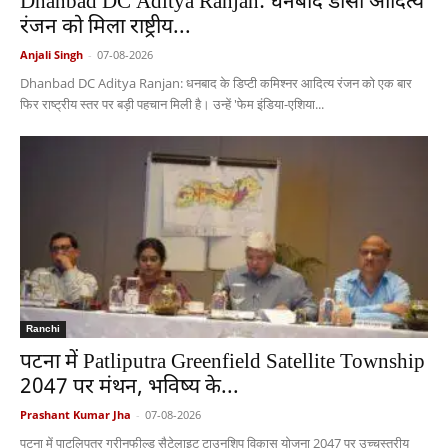
Dhanbad DC Aditya Ranjan: धनबाद डीसी आदित्य
रंजन को मिला राष्ट्रीय...
Anjali Singh
-
07-08-2026
Dhanbad DC Aditya Ranjan: धनबाद के डिप्टी कमिश्नर आदित्य रंजन को एक बार
फिर राष्ट्रीय स्तर पर बड़ी पहचान मिली है। उन्हें 'फेम इंडिया-एशिया...
Ranchi
पटना में Patliputra Greenfield Satellite Township
2047 पर मंथन, भविष्य के...
Prashant Kumar Jha
-
07-08-2026
पटना में पाटलिपुत्र ग्रीनफील्ड सैटेलाइट टाउनशिप विकास योजना 2047 पर उच्चस्तरीय