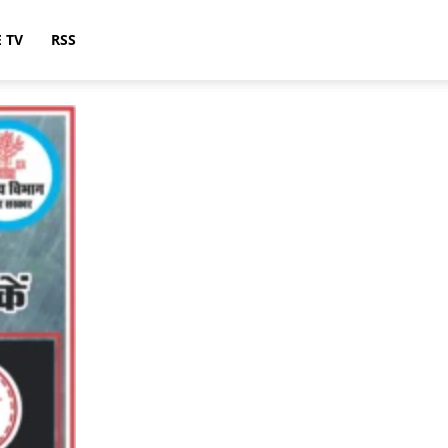
E TV
RSS