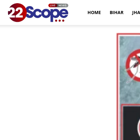
22Scope
HOME
BIHAR
JH
News