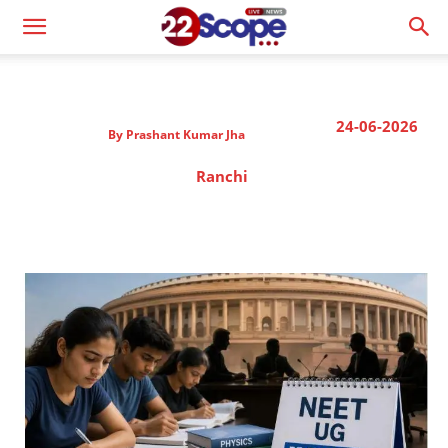
24-06-2026
By
Prashant Kumar Jha
Ranchi