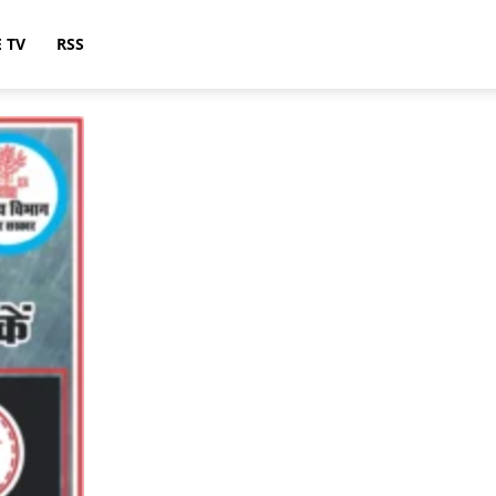
E TV
RSS