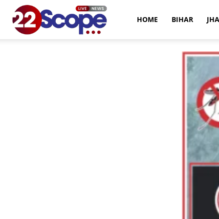
22Scope
HOME
BIHAR
JH
News