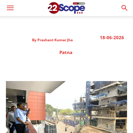
18-06-2026
By
Prashant Kumar Jha
Patna