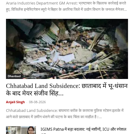
Araria Industries Department GM Arrest: भ्रष्टाचार के खिलाफ कार्रवाई करते
हुए, विजिलेंस इन्वेस्टिगेशन ब्यूरो ने बिहार के अररिया जिले में उद्योग विभाग के जनरल मैनेजर...
Dhanbad
Chhatabad Land Subsidence: छाताबाद में भू-धंसान
के बाद मेयर संजीव सिंह...
Anjali Singh
-
08-08-2026
Chhatabad Land Subsidence: बाघमारा ब्लॉक के कतरास पुलिस स्टेशन इलाके में
आने वाले छाताबाद में ज़मीन धंसने की घटना के बाद चिंता का माहौल है।...
IGIMS Patna में बड़ा बदलाव: नई मशीनों, ICU और स्पेशल