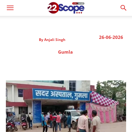
26-06-2026
By
Anjali Singh
Gumla