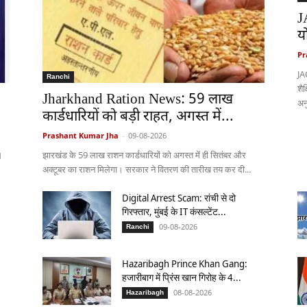
J
य
Pr
JA
Ranchi
शैक
Jharkhand Ration News: 59 लाख
अनु
कार्डधारियों को बड़ी राहत, अगस्त में...
Prashant Kumar Jha
-
09-08-2026
।
झारखंड के 59 लाख राशन कार्डधारियों को अगस्त में ही सितंबर और
अक्टूबर का राशन मिलेगा। सरकार ने वितरण की तारीख तय कर दी...
Digital Arrest Scam: रांची से दो
गिरफ्तार, मुंबई के IT कंसल्टेंट...
09-08-2026
Ranchi
Hazaribagh Prince Khan Gang:
हजारीबाग में प्रिंस खान गिरोह के 4...
08-08-2026
Hazaribagh