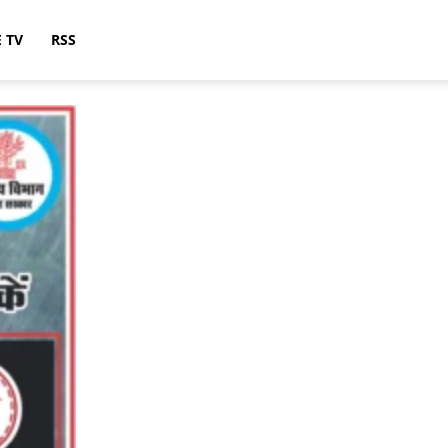
E TV
RSS