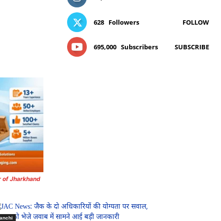
628
Followers
FOLLOW
695,000
Subscribers
SUBSCRIBE
r of Jharkhand
anchi