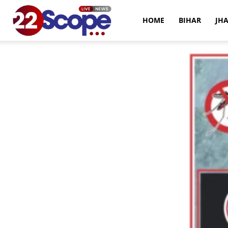
22Scope
HOME
BIHAR
JH
News